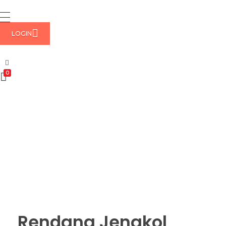
LOGIN
0
Rendang Jengkol