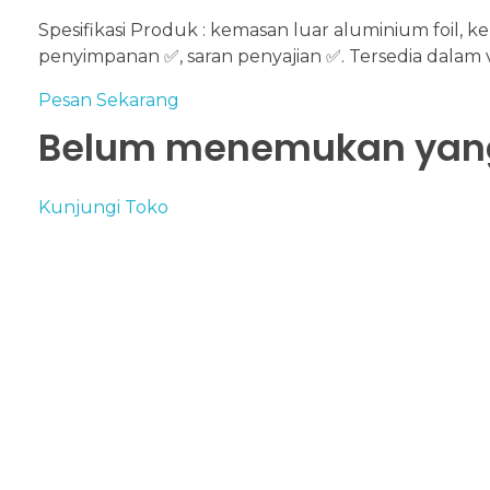
Spesifikasi Produk : kemasan luar aluminium foil, k
e
penyimpanan ✅, saran penyajian ✅
.
Tersedia dalam v
Pesan Sekarang
Belum menemukan yang
Kunjungi Toko
PT. Manggili Lintas Benua
Produsen dan Trader