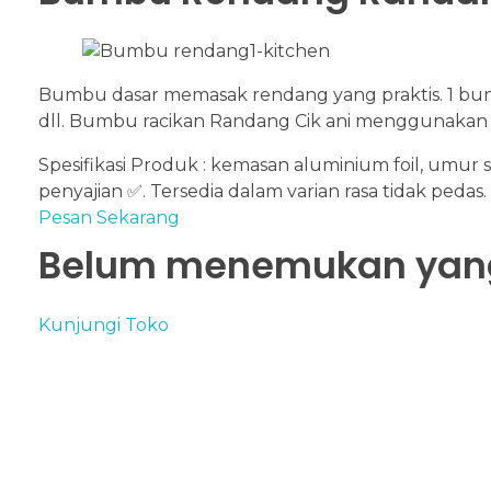
Bumbu dasar memasak rendang yang praktis. 1 bun
dll. Bumbu racikan Randang Cik ani menggunakan r
Spesifikasi Produk : kemasan aluminium foil
, u
mur s
penyajian ✅
.
Tersedia dalam varian rasa tidak pedas.
Pesan Sekarang
Belum menemukan yang
Kunjungi Toko
PT. Manggili Lintas Benua