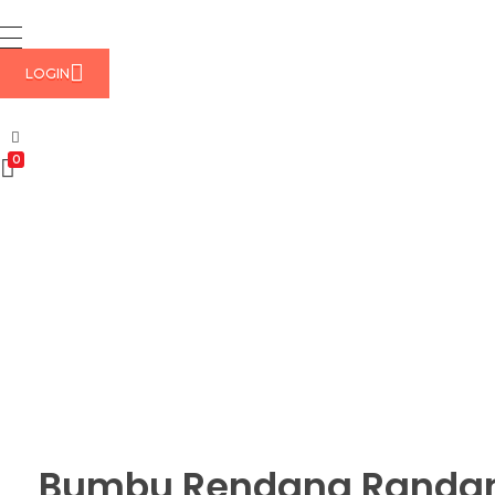
LOGIN
0
Bumbu Rendang Randan