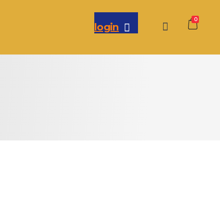
0
login