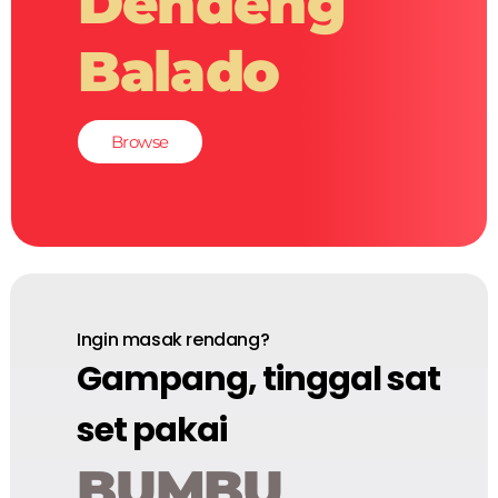
Dendeng
Balado
Browse
Ingin masak rendang?
Gampang, tinggal sat
set pakai
BUMBU