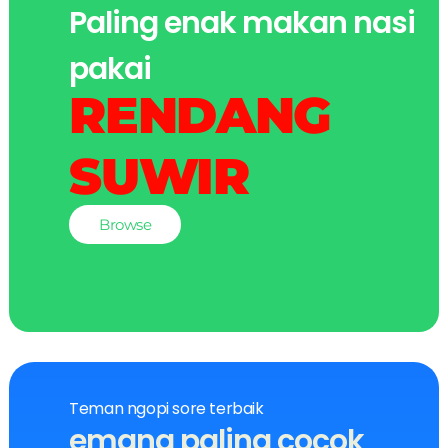
Paling enak makan nasi
pakai
RENDANG
SUWIR
Browse
Teman ngopi sore terbaik
emang paling cocok